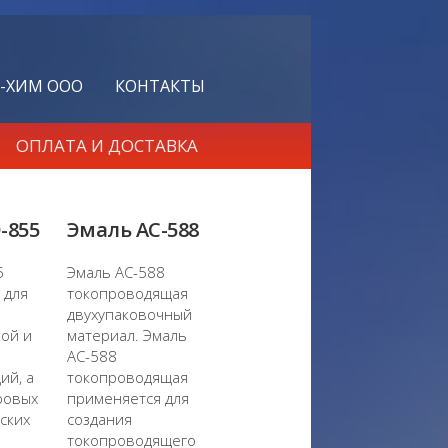
-ХИМ ООО
КОНТАКТЫ
ОПЛАТА И ДОСТАВКА
-855
Эмаль АС-588
5
Эмаль АС-588
 для
токопроводящая
двухупаковочный
ой и
материал. Эмаль
АС-588
ий, а
токопроводящая
ровых
применяется для
ских
создания
токопроводящего