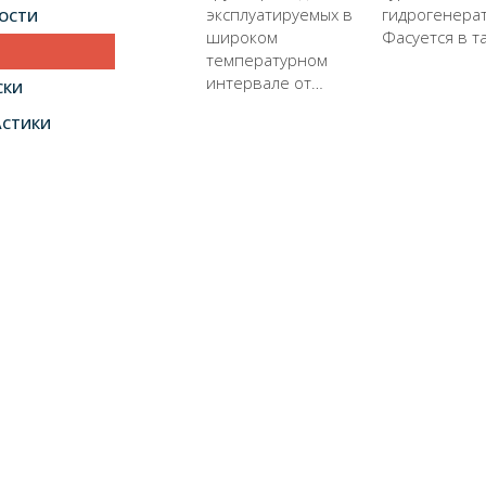
эксплуатируемых в
гидрогенера
ОСТИ
широком
Фасуется в т
температурном
интервале от…
СКИ
АСТИКИ