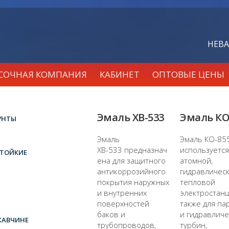
НЕВА
АСОЧНАЯ КОМПАНИЯ
КАБИНЕТ
ОПТОВЫЕ ЦЕНЫ
Эмаль ХВ-533
Эмаль КО
УНТЫ
Эмаль
Эмаль КО-85
ХВ-533 предназнач
используется
ТОЙКИЕ
ена для защитного
атомной,
антикоррозийного
гидравлическ
покрытия наружных
тепловой
и внутренних
электростанц
поверхностей
также для па
баков и
и гидравличе
ЖАВЧИНЕ
трубопроводов,
турбин,